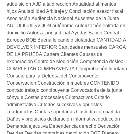
adquisición
AJD
alta dirección
Anualidad alimentos
hijos
Anulabilidad
Arbitraje y Conciliación
asesor fiscal
Asociación
Audiencia Nacional
Ausentes de la Junta
AUTOLIQUIDACION
autónomo
Autorización entrada en
domicilio
Autorización judicial
Ayudas
Banco Central
Europeo
BOE
Buena fe
cambio titularidad
CANTIDAD A
DEVOLVER INFERIOR
Cantidades mensuales
CARGA
DE LA PRUEBA
Cartera Clientes
Causas de
exoneración
Centro de Mediación
Competencia desleal
COMPLETAR
COMPRAVENTA
Comprobación tributaria
Consejo para la Defensa del Contribuyente
Conservación
Construcción inmuebles
CONTENIDO
contrato trabajo
contribuyente
Convocatoria de la junta
cónyuje
Costas procesales
Criptoactivos
Criterio
administrativo
Criterios sucesivos y opuestos
cuadraciclos
Cuotas soportadas
Custodia compartida
Daños y prejuicios
declaración informativa
deducción
Demanda ejecutiva
Dependencia
derecho
Derivación
Deudas
Deudas contraídas
devolución
DGT
Dienero