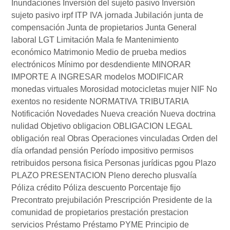
Inundaciones
Inversión del sujeto pasivo
Inversión
sujeto pasivo
irpf
ITP
IVA
jornada
Jubilación
junta de
compensación
Junta de propietarios
Junta General
laboral
LGT
Limitación
Mala fe
Mantenimiento
económico
Matrimonio
Medio de prueba
medios
electrónicos
Mínimo por desdendiente
MINORAR
IMPORTE A INGRESAR
modelos
MODIFICAR
monedas virtuales
Morosidad
motocicletas
mujer
NIF
No
exentos
no residente
NORMATIVA TRIBUTARIA
Notificación
Novedades
Nueva creación
Nueva doctrina
nulidad
Objetivo
obligacion
OBLIGACION LEGAL
obligación real
Obras
Operaciones vinculadas
Orden del
día
orfandad
pensión
Período impositivo
permisos
retribuidos
persona fisica
Personas jurídicas
pgou
Plazo
PLAZO PRESENTACION
Pleno derecho
plusvalía
Póliza crédito
Póliza descuento
Porcentaje fijo
Precontrato
prejubilación
Prescripción
Presidente de la
comunidad de propietarios
prestación
prestacion
servicios
Préstamo
Préstamo PYME
Principio de