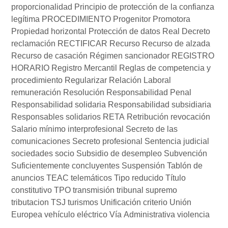
proporcionalidad
Principio de protección de la confianza
legítima
PROCEDIMIENTO
Progenitor
Promotora
Propiedad horizontal
Protección de datos
Real Decreto
reclamación
RECTIFICAR
Recurso
Recurso de alzada
Recurso de casación
Régimen sancionador
REGISTRO
HORARIO
Registro Mercantil
Reglas de competencia y
procedimiento
Regularizar
Relación Laboral
remuneración
Resolución
Responsabilidad Penal
Responsabilidad solidaria
Responsabilidad subsidiaria
Responsables solidarios
RETA
Retribución
revocación
Salario mínimo interprofesional
Secreto de las
comunicaciones
Secreto profesional
Sentencia judicial
sociedades
socio
Subsidio de desempleo
Subvención
Suficientemente concluyentes
Suspensión
Tablón de
anuncios
TEAC
telemáticos
Tipo reducido
Título
constitutivo
TPO
transmisión
tribunal supremo
tributacion
TSJ
turismos
Unificación criterio
Unión
Europea
vehículo eléctrico
Vía Administrativa
violencia