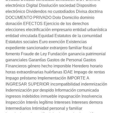
electrónico
Digital
Disolución sociedad
Dispositivo
electrónico
Dividendos no custodiados
Divisa
doctrina
DOCUMENTO PRIVADO
Dolo
Domicilio
dominio
donación
EFECTOS
Ejercicio de los derechos
elecciones
electrificación
empresario
entidad urbanística
entidad vinculada
Equidad
Estatutos de la comunidad
Estatutos sociales
Euro
exención
Existencias
expediente sancionador
extranjero
familiar
fiscal
fomento
Fraude de Ley
Fundación
ganancia patrimonial
gananciales
Garantías
Gastos de Personal
Gastos
Financieros
género
hecho imponible
Heredero
horario
horas extraordinarias
huérfanas
IDAE
Impago de rentas
Impago préstamo
Implementación
IMPORTE A
INGRESAR SUPERIOR
incompatibilidad
indemnización
Indemnización por despido
Información comunicada
ingresos indebidos
inmueble
inpugnación
Insolvencia
Inspección
Interés legítimo
Intereses
Intereses demora
Intermediarios
Intimidad personal y familiar