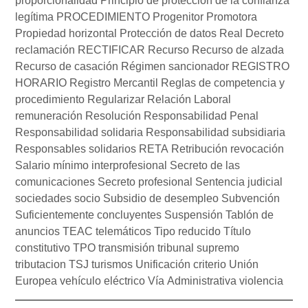
proporcionalidad
Principio de protección de la confianza
legítima
PROCEDIMIENTO
Progenitor
Promotora
Propiedad horizontal
Protección de datos
Real Decreto
reclamación
RECTIFICAR
Recurso
Recurso de alzada
Recurso de casación
Régimen sancionador
REGISTRO
HORARIO
Registro Mercantil
Reglas de competencia y
procedimiento
Regularizar
Relación Laboral
remuneración
Resolución
Responsabilidad Penal
Responsabilidad solidaria
Responsabilidad subsidiaria
Responsables solidarios
RETA
Retribución
revocación
Salario mínimo interprofesional
Secreto de las
comunicaciones
Secreto profesional
Sentencia judicial
sociedades
socio
Subsidio de desempleo
Subvención
Suficientemente concluyentes
Suspensión
Tablón de
anuncios
TEAC
telemáticos
Tipo reducido
Título
constitutivo
TPO
transmisión
tribunal supremo
tributacion
TSJ
turismos
Unificación criterio
Unión
Europea
vehículo eléctrico
Vía Administrativa
violencia