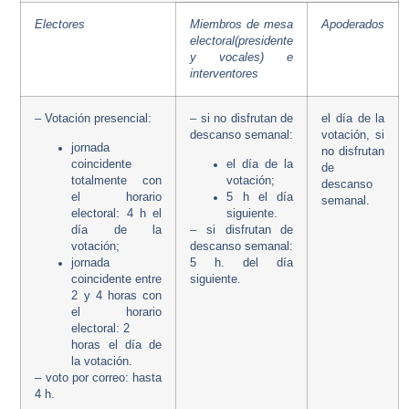
Electores
Miembros de mesa
Apoderados
electoral(presidente
y vocales) e
interventores
– Votación presencial:
– si no disfrutan de
el día de la
descanso semanal:
votación, si
jornada
no disfrutan
coincidente
el día de la
de
totalmente con
votación;
descanso
el horario
5 h el día
semanal.
electoral: 4 h el
siguiente.
día de la
– si disfrutan de
votación;
descanso semanal​:
jornada
5 h. del día
coincidente entre
siguiente.
2 y 4 horas con
el horario
electoral: 2
horas el día de
la votación.
– voto por correo: hasta
4 h.