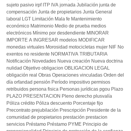
sujeto pasivo
irpf
ITP
IVA
jornada
Jubilación
junta de
compensación
Junta de propietarios
Junta General
laboral
LGT
Limitación
Mala fe
Mantenimiento
económico
Matrimonio
Medio de prueba
medios
electrónicos
Mínimo por desdendiente
MINORAR
IMPORTE A INGRESAR
modelos
MODIFICAR
monedas virtuales
Morosidad
motocicletas
mujer
NIF
No
exentos
no residente
NORMATIVA TRIBUTARIA
Notificación
Novedades
Nueva creación
Nueva doctrina
nulidad
Objetivo
obligacion
OBLIGACION LEGAL
obligación real
Obras
Operaciones vinculadas
Orden del
día
orfandad
pensión
Período impositivo
permisos
retribuidos
persona fisica
Personas jurídicas
pgou
Plazo
PLAZO PRESENTACION
Pleno derecho
plusvalía
Póliza crédito
Póliza descuento
Porcentaje fijo
Precontrato
prejubilación
Prescripción
Presidente de la
comunidad de propietarios
prestación
prestacion
servicios
Préstamo
Préstamo PYME
Principio de