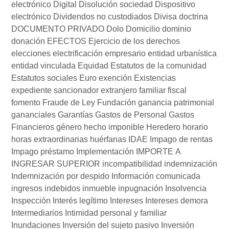
electrónico
Digital
Disolución sociedad
Dispositivo
electrónico
Dividendos no custodiados
Divisa
doctrina
DOCUMENTO PRIVADO
Dolo
Domicilio
dominio
donación
EFECTOS
Ejercicio de los derechos
elecciones
electrificación
empresario
entidad urbanística
entidad vinculada
Equidad
Estatutos de la comunidad
Estatutos sociales
Euro
exención
Existencias
expediente sancionador
extranjero
familiar
fiscal
fomento
Fraude de Ley
Fundación
ganancia patrimonial
gananciales
Garantías
Gastos de Personal
Gastos
Financieros
género
hecho imponible
Heredero
horario
horas extraordinarias
huérfanas
IDAE
Impago de rentas
Impago préstamo
Implementación
IMPORTE A
INGRESAR SUPERIOR
incompatibilidad
indemnización
Indemnización por despido
Información comunicada
ingresos indebidos
inmueble
inpugnación
Insolvencia
Inspección
Interés legítimo
Intereses
Intereses demora
Intermediarios
Intimidad personal y familiar
Inundaciones
Inversión del sujeto pasivo
Inversión