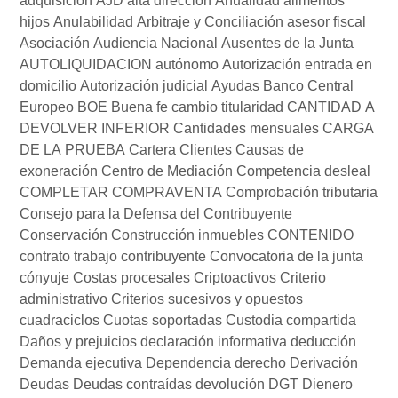
adquisición
AJD
alta dirección
Anualidad alimentos
hijos
Anulabilidad
Arbitraje y Conciliación
asesor fiscal
Asociación
Audiencia Nacional
Ausentes de la Junta
AUTOLIQUIDACION
autónomo
Autorización entrada en
domicilio
Autorización judicial
Ayudas
Banco Central
Europeo
BOE
Buena fe
cambio titularidad
CANTIDAD A
DEVOLVER INFERIOR
Cantidades mensuales
CARGA
DE LA PRUEBA
Cartera Clientes
Causas de
exoneración
Centro de Mediación
Competencia desleal
COMPLETAR
COMPRAVENTA
Comprobación tributaria
Consejo para la Defensa del Contribuyente
Conservación
Construcción inmuebles
CONTENIDO
contrato trabajo
contribuyente
Convocatoria de la junta
cónyuje
Costas procesales
Criptoactivos
Criterio
administrativo
Criterios sucesivos y opuestos
cuadraciclos
Cuotas soportadas
Custodia compartida
Daños y prejuicios
declaración informativa
deducción
Demanda ejecutiva
Dependencia
derecho
Derivación
Deudas
Deudas contraídas
devolución
DGT
Dienero