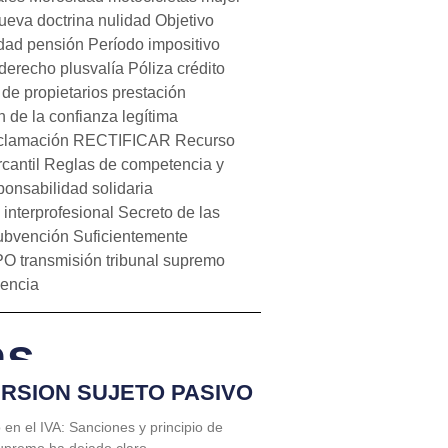
ueva doctrina
nulidad
Objetivo
dad
pensión
Período impositivo
derecho
plusvalía
Póliza crédito
de propietarios
prestación
n de la confianza legítima
clamación
RECTIFICAR
Recurso
cantil
Reglas de competencia y
onsabilidad solidaria
interprofesional
Secreto de las
ubvención
Suficientemente
PO
transmisión
tribunal supremo
lencia
as
VERSION SUJETO PASIVO
o en el IVA: Sanciones y principio de
Supremo ha dejado claro