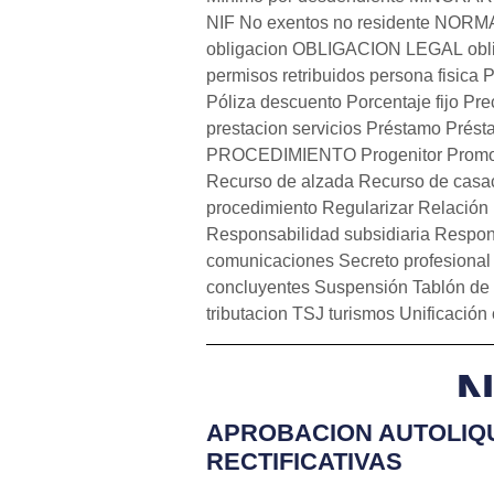
NIF
No exentos
no residente
NORMA
obligacion
OBLIGACION LEGAL
obl
permisos retribuidos
persona fisica
P
Póliza descuento
Porcentaje fijo
Pre
prestacion servicios
Préstamo
Prés
PROCEDIMIENTO
Progenitor
Promo
Recurso de alzada
Recurso de casa
procedimiento
Regularizar
Relación 
Responsabilidad subsidiaria
Respons
comunicaciones
Secreto profesional
concluyentes
Suspensión
Tablón de
tributacion
TSJ
turismos
Unificación c
N
APROBACION AUTOLIQ
RECTIFICATIVAS