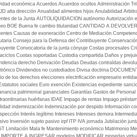
vidad económica
Acuerdos
Acuerdos ocultos
Administración Tri
JD
alta dirección
Anualidad alimentos hijos
Anulabilidad
Arbitr
ntes de la Junta
AUTOLIQUIDACION
autónomo
Autorización e
peo
BOE
Buena fe
cambio titularidad
CANTIDAD A DEVOLVER
ientes
Causas de exoneración
Centro de Mediación
Competenc
utaria
Consejo para la Defensa del Contribuyente
Conservació
buyente
Convocatoria de la junta
cónyuje
Costas procesales
Cr
aciclos
Cuotas soportadas
Custodia compartida
Daños y prejui
ndencia
derecho
Derivación
Deudas
Deudas contraídas
devolu
trónico
Dividendos no custodiados
Divisa
doctrina
DOCUMENT
cio de los derechos
elecciones
electrificación
empresario
entida
Estatutos sociales
Euro
exención
Existencias
expediente sanci
anancia patrimonial
gananciales
Garantías
Gastos de Personal
traordinarias
huérfanas
IDAE
Impago de rentas
Impago présta
lidad
indemnización
Indemnización por despido
Información c
nspección
Interés legítimo
Intereses
Intereses demora
Intermedia
sivo
Inversión sujeto pasivo
irpf
ITP
IVA
jornada
Jubilación
jun
GT
Limitación
Mala fe
Mantenimiento económico
Matrimonio
Me
 IMPORTE A INGRESAR
modelos
MODIFICAR
monedas virtu