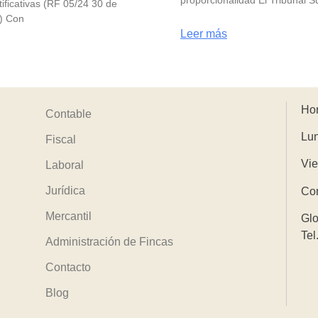
tificativas (RF 05/24 30 de
) Con
Leer más
Hor
Contable
Lun
Fiscal
Vie
Laboral
Jurídica
Con
Mercantil
Glo
Tel
Administración de Fincas
Contacto
Blog