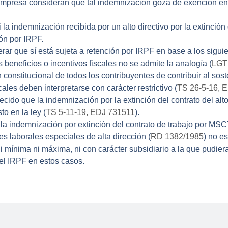
 empresa consideran que tal indemnización goza de exención en
 la indemnización recibida por un alto directivo por la extinción
ón por IRPF.
rar que sí está sujeta a retención por IRPF en base a los sigui
beneficios o incentivos fiscales no se admite la
analogía
(
LGT 
constitucional de todos los contribuyentes de contribuir al sost
ales deben interpretarse con carácter restrictivo (
TS 26-5-16, 
ecido que la indemnización por la extinción del contrato del alt
to en la ley (
TS 5-11-19, EDJ 731511
).
 la indemnización por extinción del contrato de trabajo por MSC
s laborales especiales de alta dirección (
RD 1382/1985
) no e
i mínima ni máxima, ni con carácter subsidiario a la que pudier
el IRPF en estos casos.