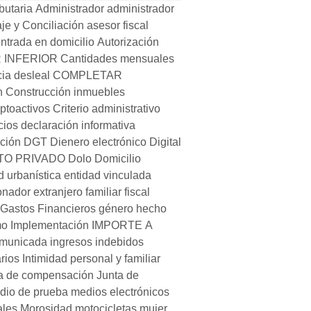
butaria
Administrador
administrador
aje y Conciliación
asesor fiscal
ntrada en domicilio
Autorización
 INFERIOR
Cantidades mensuales
ia desleal
COMPLETAR
n
Construcción inmuebles
iptoactivos
Criterio administrativo
cios
declaración informativa
ción
DGT
Dienero electrónico
Digital
O PRIVADO
Dolo
Domicilio
d urbanística
entidad vinculada
onador
extranjero
familiar
fiscal
Gastos Financieros
género
hecho
mo
Implementación
IMPORTE A
omunicada
ingresos indebidos
rios
Intimidad personal y familiar
ta de compensación
Junta de
dio de prueba
medios electrónicos
ales
Morosidad
motocicletas
mujer