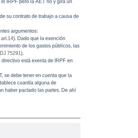
 el IRPF pero la
AET
no y gira un
 de su contrato de trabajo a causa de
entes
argumentos
:
art.14
).
Dado que la exención
enimiento de los gastos públicos, las
EDJ 75291
).
o directivo está exenta de IRPF en
T, se debe tener en cuenta que la
stablece cuantía alguna de
an haber pactado las partes.
De ahí