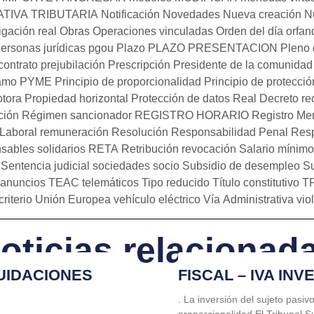
TIVA TRIBUTARIA
Notificación
Novedades
Nueva creación
N
igación real
Obras
Operaciones vinculadas
Orden del día
orfan
ersonas jurídicas
pgou
Plazo
PLAZO PRESENTACION
Pleno 
contrato
prejubilación
Prescripción
Presidente de la comunidad 
tamo PYME
Principio de proporcionalidad
Principio de protecció
tora
Propiedad horizontal
Protección de datos
Real Decreto
re
ción
Régimen sancionador
REGISTRO HORARIO
Registro Mer
Laboral
remuneración
Resolución
Responsabilidad Penal
Resp
ables solidarios
RETA
Retribución
revocación
Salario mínimo 
Sentencia judicial
sociedades
socio
Subsidio de desempleo
S
 anuncios
TEAC
telemáticos
Tipo reducido
Título constitutivo
T
riterio
Unión Europea
vehículo eléctrico
Vía Administrativa
vio
oticias relacionad
UIDACIONES
FISCAL – IVA IN
. La inversión del sujeto pasiv
proporcionalidad El Tribunal 