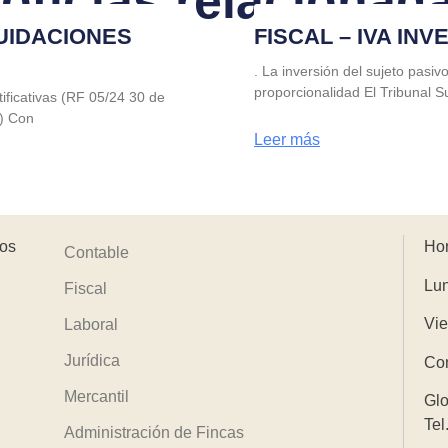
oticias relacionad
UIDACIONES
FISCAL – IVA IN
. La inversión del sujeto pasiv
proporcionalidad El Tribunal 
tificativas (RF 05/24 30 de
) Con
Leer más
dos
Hor
Contable
Lun
Fiscal
Vie
Laboral
Jurídica
Con
Mercantil
Glo
Tel
Administración de Fincas