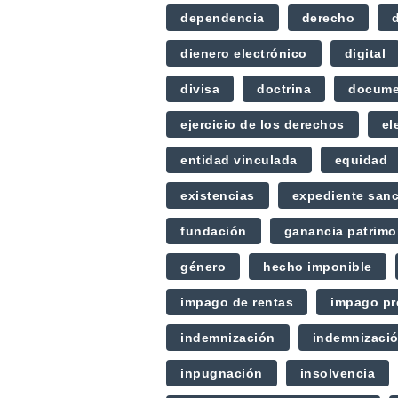
dependencia
derecho
dienero electrónico
digital
divisa
doctrina
docume
ejercicio de los derechos
el
entidad vinculada
equidad
existencias
expediente san
fundación
ganancia patrimo
género
hecho imponible
impago de rentas
impago pr
indemnización
indemnizació
inpugnación
insolvencia