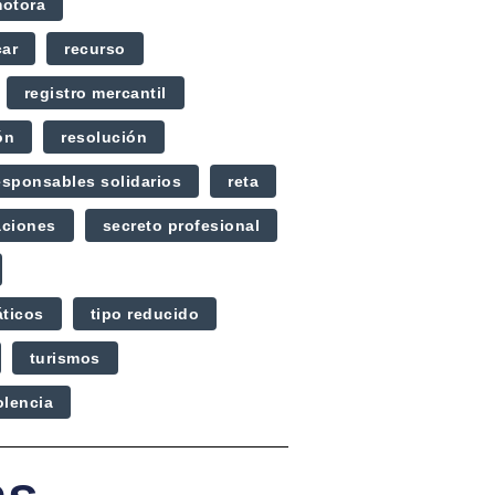
otora
car
recurso
registro mercantil
ón
resolución
esponsables solidarios
reta
aciones
secreto profesional
áticos
tipo reducido
turismos
olencia