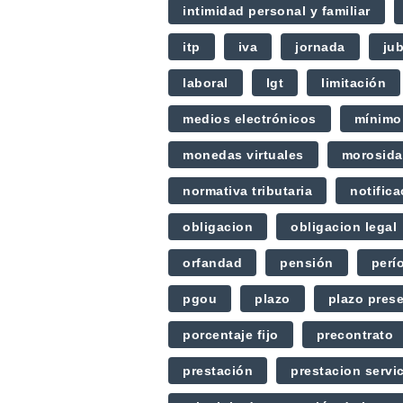
intimidad personal y familiar
itp
iva
jornada
jub
laboral
lgt
limitación
medios electrónicos
mínimo
monedas virtuales
morosid
normativa tributaria
notifica
obligacion
obligacion legal
orfandad
pensión
perí
pgou
plazo
plazo pres
porcentaje fijo
precontrato
prestación
prestacion servi