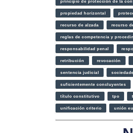
principio de protección de la con
propiedad horizontal
protec
recurso de alzada
recurso d
reglas de competencia y procedi
responsabilidad penal
respo
retribución
revocación
sentencia judicial
sociedad
suficientemente concluyentes
título constitutivo
tpo
unificación criterio
unión e