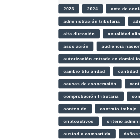
2023
2024
acta de con
administración tributaria
ad
alta dirección
anualidad ali
asociación
audiencia nacio
autorización entrada en domicili
cambio titularidad
cantidad 
causas de exoneración
cent
comprobación tributaria
con
contenido
contrato trabajo
criptoactivos
criterio admini
custodia compartida
daños 