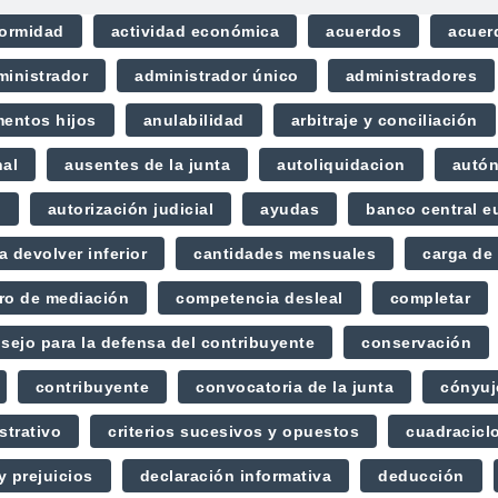
formidad
actividad económica
acuerdos
acuer
ministrador
administrador único
administradores
mentos hijos
anulabilidad
arbitraje y conciliación
nal
ausentes de la junta
autoliquidacion
autó
o
autorización judicial
ayudas
banco central e
a devolver inferior
cantidades mensuales
carga de 
ro de mediación
competencia desleal
completar
sejo para la defensa del contribuyente
conservación
contribuyente
convocatoria de la junta
cónyuj
strativo
criterios sucesivos y opuestos
cuadracicl
y prejuicios
declaración informativa
deducción