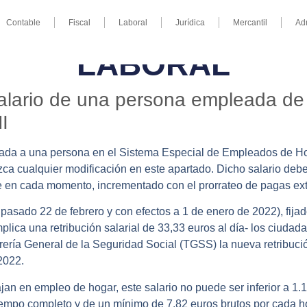
Contable
Fiscal
Laboral
Jurídica
Mercantil
Ad
LABORAL
salario de una persona empleada d
I
ada a una persona en el Sistema Especial de Empleados de Ho
ca cualquier modificación en este apartado. Dicho salario debe
te en cada momento, incrementado con el prorrateo de pagas ext
 pasado 22 de febrero y con efectos a 1 de enero de 2022), fij
plica una retribución salarial de 33,33 euros al día- los ciudad
ería General de la Seguridad Social (TGSS) la nueva retribuc
2022.
jan en empleo de hogar, este salario no puede ser inferior a 
tiempo completo y de un mínimo de 7,82 euros brutos por cada h