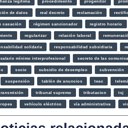
fianza legítima
procedimiento
progenitor
prom
ción de datos
real decreto
reclamación
rectifi
e casación
régimen sancionador
registro horario
miento
regularizar
relación laboral
remuneraci
nsabilidad solidaria
responsabilidad subsidiaria
r
salario mínimo interprofesional
secreto de las comunic
es
socio
subsidio de desempleo
subvención
suspensión
tablón de anuncios
teac
telem
transmisión
tribunal supremo
tributacion
tsj
uropea
vehículo eléctrico
vía administrativa
vi