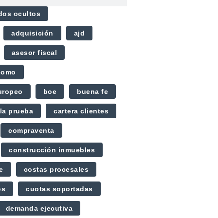
dos ocultos
adquisición
ajd
asesor fiscal
nomo
uropeo
boe
buena fe
la prueba
cartera clientes
compraventa
construcción inmuebles
e
costas procesales
os
cuotas soportadas
demanda ejecutiva