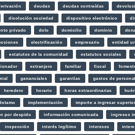
derivación
deudas
deudas contraídas
devoluc
disolución sociedad
dispositivo electrónico
di
nto privado
dolo
domicilio
dominio
don
ecciones
electrificación
empresario
entidad ur
estatutos de la comunidad
estatutos sociales
cionador
extranjero
familiar
fiscal
foment
nial
gananciales
garantías
gastos de persona
heredero
horario
horas extraordinarias
huér
éstamo
implementación
importe a ingresar superio
n por despido
información comunicada
ingresos i
inspección
interés legítimo
intereses
inter