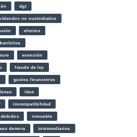
ión
dgt
videndos no custodiados
ación
efectos
banística
euro
exención
o
fraude de ley
l
gastos financieros
fanas
idae
r
incompatibilidad
ndebidos
inmueble
eses demora
intermediarios