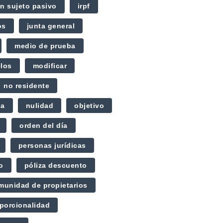
ón sujeto pasivo
irpf
os
junta general
medio de prueba
los
modificar
no residente
na
nulidad
objetivo
orden del día
personas jurídicas
o
póliza descuento
omunidad de propietarios
oporcionalidad