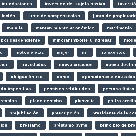
inundaciones
inversión del sujeto pasivo
inversi
ilación
junta de compensación
junta de propietari
mala fe
mantenimiento económico
matrimonio
 por desdendiente
minorar importe a ingresar
mode
ad
motocicletas
mujer
nif
no exentos
ción
novedades
nueva creación
nueva doctri
obligación real
obras
operaciones vinculadas
odo impositivo
permisos retribuidos
persona fisica
entacion
pleno derecho
plusvalía
póliza crédit
prejubilación
prescripción
presidente de la c
cios
préstamo
préstamo pyme
principio de pr