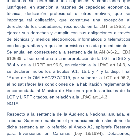
tributarios sin determinar los supuestos y condiciones que
justifiquen, en atención a razones de capacidad económica,
técnica, dedicación profesional u otros motivos, que se
imponga tal obligación, que constituye una excepción al
derecho de los ciudadanos, reconocido en la
LGT art.96.2
, a
ejercer sus derechos y cumplir con sus obligaciones a través
de técnicas y medios electrónicos, informáticos o telemáticos
con las garantías y requisitos previstos en cada procedimiento.
Se
anula
en consecuencia la sentencia de la
AN 8-6-21, EDJ
610689
, al ser contraria a la interpretación de la
LGT art.96.2 y
98.4
y de la
LIRPF art.96.5
, en relación a la
LPAC art.14.3
, y
se
declaran nulos
los
artículos 9.1, 15.1 y 4 y la disp. final
1ª.uno de la OM HAC/277/2019
, por vulnerar la
LGT art.96.2
,
al no satisfacer las condiciones de la habilitación reglamentaria
encomendada al Ministro de Hacienda por los artículos de la
LGT y LIRPF citados, en relación a la
LPAC art.14.3
.
NOTA
Respecto a la sentencia de la Audiencia Nacional anulada, el
Tribunal Supremo mantiene el pronunciamiento estimatorio de
dicha sentencia en lo referido al Anexo A2, epígrafe Reserva
para Inversiones en Canarias (
Ley 19/1994
).
Dotaciones,