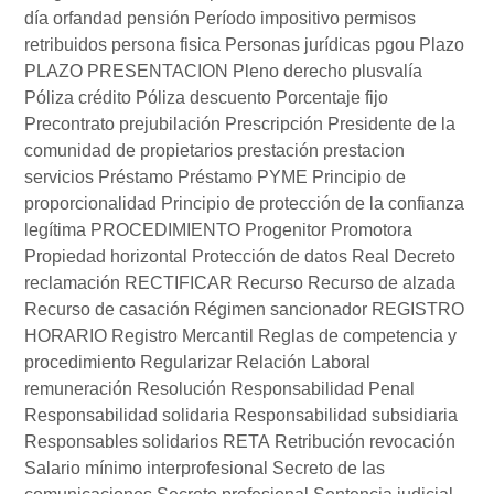
día
orfandad
pensión
Período impositivo
permisos
retribuidos
persona fisica
Personas jurídicas
pgou
Plazo
PLAZO PRESENTACION
Pleno derecho
plusvalía
Póliza crédito
Póliza descuento
Porcentaje fijo
Precontrato
prejubilación
Prescripción
Presidente de la
comunidad de propietarios
prestación
prestacion
servicios
Préstamo
Préstamo PYME
Principio de
proporcionalidad
Principio de protección de la confianza
legítima
PROCEDIMIENTO
Progenitor
Promotora
Propiedad horizontal
Protección de datos
Real Decreto
reclamación
RECTIFICAR
Recurso
Recurso de alzada
Recurso de casación
Régimen sancionador
REGISTRO
HORARIO
Registro Mercantil
Reglas de competencia y
procedimiento
Regularizar
Relación Laboral
remuneración
Resolución
Responsabilidad Penal
Responsabilidad solidaria
Responsabilidad subsidiaria
Responsables solidarios
RETA
Retribución
revocación
Salario mínimo interprofesional
Secreto de las