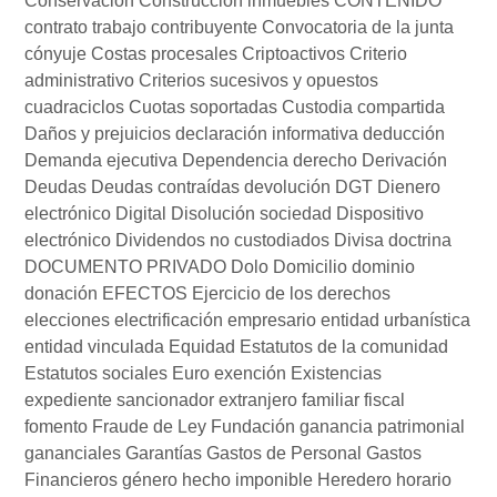
Conservación
Construcción inmuebles
CONTENIDO
contrato trabajo
contribuyente
Convocatoria de la junta
cónyuje
Costas procesales
Criptoactivos
Criterio
administrativo
Criterios sucesivos y opuestos
cuadraciclos
Cuotas soportadas
Custodia compartida
Daños y prejuicios
declaración informativa
deducción
Demanda ejecutiva
Dependencia
derecho
Derivación
Deudas
Deudas contraídas
devolución
DGT
Dienero
electrónico
Digital
Disolución sociedad
Dispositivo
electrónico
Dividendos no custodiados
Divisa
doctrina
DOCUMENTO PRIVADO
Dolo
Domicilio
dominio
donación
EFECTOS
Ejercicio de los derechos
elecciones
electrificación
empresario
entidad urbanística
entidad vinculada
Equidad
Estatutos de la comunidad
Estatutos sociales
Euro
exención
Existencias
expediente sancionador
extranjero
familiar
fiscal
fomento
Fraude de Ley
Fundación
ganancia patrimonial
gananciales
Garantías
Gastos de Personal
Gastos
Financieros
género
hecho imponible
Heredero
horario