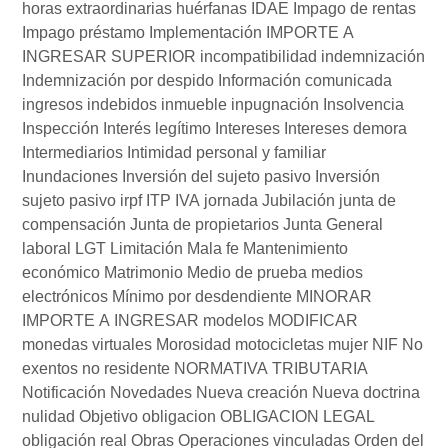
horas extraordinarias
huérfanas
IDAE
Impago de rentas
Impago préstamo
Implementación
IMPORTE A
INGRESAR SUPERIOR
incompatibilidad
indemnización
Indemnización por despido
Información comunicada
ingresos indebidos
inmueble
inpugnación
Insolvencia
Inspección
Interés legítimo
Intereses
Intereses demora
Intermediarios
Intimidad personal y familiar
Inundaciones
Inversión del sujeto pasivo
Inversión
sujeto pasivo
irpf
ITP
IVA
jornada
Jubilación
junta de
compensación
Junta de propietarios
Junta General
laboral
LGT
Limitación
Mala fe
Mantenimiento
económico
Matrimonio
Medio de prueba
medios
electrónicos
Mínimo por desdendiente
MINORAR
IMPORTE A INGRESAR
modelos
MODIFICAR
monedas virtuales
Morosidad
motocicletas
mujer
NIF
No
exentos
no residente
NORMATIVA TRIBUTARIA
Notificación
Novedades
Nueva creación
Nueva doctrina
nulidad
Objetivo
obligacion
OBLIGACION LEGAL
obligación real
Obras
Operaciones vinculadas
Orden del