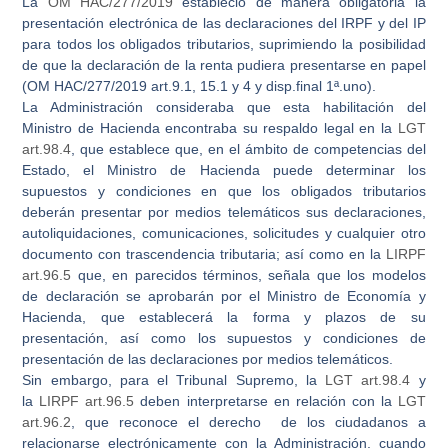
La
OM HAC/277/2019
estableció de manera obligatoria la
presentación electrónica de las declaraciones del IRPF y del IP
para todos los obligados tributarios, suprimiendo la posibilidad
de que la declaración de la renta pudiera presentarse en papel
(
OM HAC/277/2019 art.9.1, 15.1 y 4 y disp.final 1ª.uno
).
La Administración consideraba que esta habilitación del
Ministro de Hacienda encontraba su
respaldo legal
en la
LGT
art.98.4
, que establece que, en el ámbito de competencias del
Estado, el Ministro de Hacienda puede determinar los
supuestos y condiciones en que los obligados tributarios
deberán presentar por medios telemáticos sus declaraciones,
autoliquidaciones, comunicaciones, solicitudes y cualquier otro
documento con trascendencia tributaria; así como en la
LIRPF
art.96.5
que, en parecidos términos, señala que los modelos
de declaración se aprobarán por el Ministro de Economía y
Hacienda, que establecerá la forma y plazos de su
presentación, así como los supuestos y condiciones de
presentación de las declaraciones por medios telemáticos.
Sin embargo, para el Tribunal Supremo, la
LGT art.98.4
y
la
LIRPF art.96.5
deben interpretarse en relación con la
LGT
art.96.2
, que reconoce el
derecho
de los ciudadanos a
relacionarse electrónicamente con la Administración, cuando