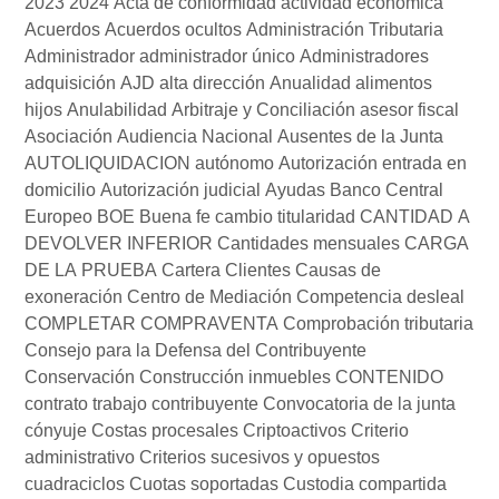
2023
2024
Acta de conformidad
actividad económica
Acuerdos
Acuerdos ocultos
Administración Tributaria
Administrador
administrador único
Administradores
adquisición
AJD
alta dirección
Anualidad alimentos
hijos
Anulabilidad
Arbitraje y Conciliación
asesor fiscal
Asociación
Audiencia Nacional
Ausentes de la Junta
AUTOLIQUIDACION
autónomo
Autorización entrada en
domicilio
Autorización judicial
Ayudas
Banco Central
Europeo
BOE
Buena fe
cambio titularidad
CANTIDAD A
DEVOLVER INFERIOR
Cantidades mensuales
CARGA
DE LA PRUEBA
Cartera Clientes
Causas de
exoneración
Centro de Mediación
Competencia desleal
COMPLETAR
COMPRAVENTA
Comprobación tributaria
Consejo para la Defensa del Contribuyente
Conservación
Construcción inmuebles
CONTENIDO
contrato trabajo
contribuyente
Convocatoria de la junta
cónyuje
Costas procesales
Criptoactivos
Criterio
administrativo
Criterios sucesivos y opuestos
cuadraciclos
Cuotas soportadas
Custodia compartida