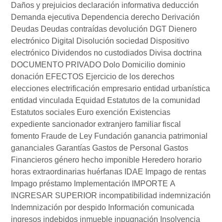
Daños y prejuicios
declaración informativa
deducción
Demanda ejecutiva
Dependencia
derecho
Derivación
Deudas
Deudas contraídas
devolución
DGT
Dienero
electrónico
Digital
Disolución sociedad
Dispositivo
electrónico
Dividendos no custodiados
Divisa
doctrina
DOCUMENTO PRIVADO
Dolo
Domicilio
dominio
donación
EFECTOS
Ejercicio de los derechos
elecciones
electrificación
empresario
entidad urbanística
entidad vinculada
Equidad
Estatutos de la comunidad
Estatutos sociales
Euro
exención
Existencias
expediente sancionador
extranjero
familiar
fiscal
fomento
Fraude de Ley
Fundación
ganancia patrimonial
gananciales
Garantías
Gastos de Personal
Gastos
Financieros
género
hecho imponible
Heredero
horario
horas extraordinarias
huérfanas
IDAE
Impago de rentas
Impago préstamo
Implementación
IMPORTE A
INGRESAR SUPERIOR
incompatibilidad
indemnización
Indemnización por despido
Información comunicada
ingresos indebidos
inmueble
inpugnación
Insolvencia