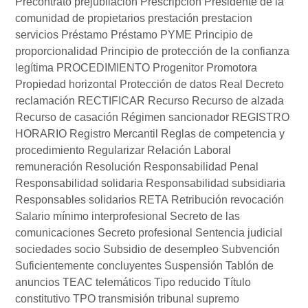
Precontrato
prejubilación
Prescripción
Presidente de la
comunidad de propietarios
prestación
prestacion
servicios
Préstamo
Préstamo PYME
Principio de
proporcionalidad
Principio de protección de la confianza
legítima
PROCEDIMIENTO
Progenitor
Promotora
Propiedad horizontal
Protección de datos
Real Decreto
reclamación
RECTIFICAR
Recurso
Recurso de alzada
Recurso de casación
Régimen sancionador
REGISTRO
HORARIO
Registro Mercantil
Reglas de competencia y
procedimiento
Regularizar
Relación Laboral
remuneración
Resolución
Responsabilidad Penal
Responsabilidad solidaria
Responsabilidad subsidiaria
Responsables solidarios
RETA
Retribución
revocación
Salario mínimo interprofesional
Secreto de las
comunicaciones
Secreto profesional
Sentencia judicial
sociedades
socio
Subsidio de desempleo
Subvención
Suficientemente concluyentes
Suspensión
Tablón de
anuncios
TEAC
telemáticos
Tipo reducido
Título
constitutivo
TPO
transmisión
tribunal supremo