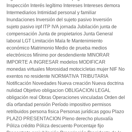
Inspección
Interés legítimo
Intereses
Intereses demora
Intermediarios
Intimidad personal y familiar
Inundaciones
Inversión del sujeto pasivo
Inversión
sujeto pasivo
irpf
ITP
IVA
jornada
Jubilación
junta de
compensación
Junta de propietarios
Junta General
laboral
LGT
Limitación
Mala fe
Mantenimiento
económico
Matrimonio
Medio de prueba
medios
electrónicos
Mínimo por desdendiente
MINORAR
IMPORTE A INGRESAR
modelos
MODIFICAR
monedas virtuales
Morosidad
motocicletas
mujer
NIF
No
exentos
no residente
NORMATIVA TRIBUTARIA
Notificación
Novedades
Nueva creación
Nueva doctrina
nulidad
Objetivo
obligacion
OBLIGACION LEGAL
obligación real
Obras
Operaciones vinculadas
Orden del
día
orfandad
pensión
Período impositivo
permisos
retribuidos
persona fisica
Personas jurídicas
pgou
Plazo
PLAZO PRESENTACION
Pleno derecho
plusvalía
Póliza crédito
Póliza descuento
Porcentaje fijo