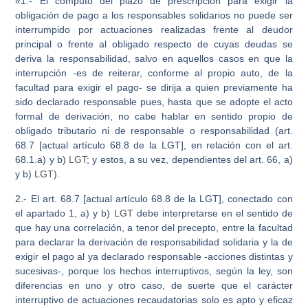
«1.- El cómputo del plazo de prescripción para exigir la
obligación de pago a los responsables solidarios no puede ser
interrumpido por actuaciones realizadas frente al deudor
principal o frente al obligado respecto de cuyas deudas se
deriva la responsabilidad, salvo en aquellos casos en que la
interrupción -es de reiterar, conforme al propio auto, de la
facultad para exigir el pago- se dirija a quien previamente ha
sido declarado responsable pues, hasta que se adopte el acto
formal de derivación, no cabe hablar en sentido propio de
obligado tributario ni de responsable o responsabilidad (art.
68.7 [actual artículo 68.8 de la LGT], en relación con el art.
68.1.a) y b)
LGT
; y estos, a su vez, dependientes del art. 66, a)
y b)
LGT
).
2.- El art. 68.7 [actual artículo 68.8 de la LGT], conectado con
el apartado 1, a) y b)
LGT
debe interpretarse en el sentido de
que hay una correlación, a tenor del precepto, entre la facultad
para declarar la derivación de responsabilidad solidaria y la de
exigir el pago al ya declarado responsable -acciones distintas y
sucesivas-, porque los hechos interruptivos, según la ley, son
diferencias en uno y otro caso, de suerte que el carácter
interruptivo de actuaciones recaudatorias solo es apto y eficaz